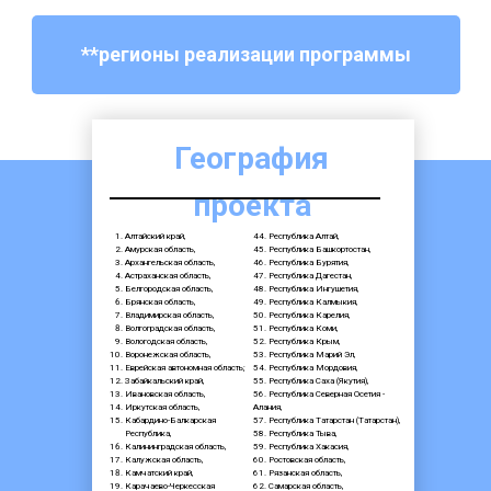
**регионы реализации программы
География
проекта
Алтайский край,
44. Республика Алтай,
Амурская область,
45. Республика Башкортостан,
Архангельская область,
46. Республика Бурятия,
Астраханская область,
47. Республика Дагестан,
Белгородская область,
48. Республика Ингушетия,
Брянская область,
49. Республика Калмыкия,
Владимирская область,
50. Республика Карелия,
Волгоградская область,
51. Республика Коми,
Вологодская область,
52. Республика Крым,
Воронежская область,
53. Республика Марий Эл,
Еврейская автономная область;
54. Республика Мордовия,
Забайкальский край,
55. Республика Саха (Якутия),
Ивановская область,
56. Республика Северная Осетия -
Иркутская область,
Алания,
Кабардино-Балкарская
57. Республика Татарстан (Татарстан),
Республика,
58. Республика Тыва,
Калининградская область,
59. Республика Хакасия,
Калужская область,
60. Ростовская область,
Камчатский край,
61. Рязанская область,
Карачаево-Черкесская
62. Самарская область,