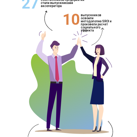
27
стали выпускниками
акселератора
10
выпускников
освоили
методологию SROI и
произвели расчет
социального
эффекта