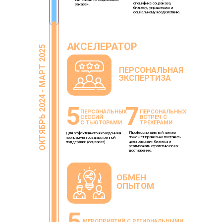
специфике соцзаказа,
заказе».
бизнесу, управлению и
социальному воздействию.
АКСЕЛЕРАТОР
ОКТЯБРЬ 2024 - МАРТ 2025
ПЕРСОНАЛЬНАЯ
ЭКСПЕРТИЗА
5
7
ПЕРСОНАЛЬНЫХ
ПЕРСОНАЛЬНЫХ
СЕССИЙ
ВСТРЕЧ С
С ТЬЮТОРАМИ
ТРЕКЕРАМИ
Профессиональный трекер
Для эффективного вхождения в
поможет правильно поставить
программы государственной
цели развития бизнеса и
поддержки (соцзаказ).
реализовать стратегию по их
достижению.
ОБМЕН
ОПЫТОМ
МЕРОПРИЯТИЙ С РЕГИОНАЛЬНЫМИ