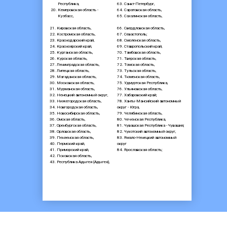
Республика,
63. Санкт-Петербург,
Кемеровская область -
64. Саратовская область,
Кузбасс,
65. Сахалинская область,
21. Кировская область,
66. Свердловская область,
22. Костромская область,
67. Севастополь;
23. Краснодарский край,
68. Смоленская область,
24. Красноярский край,
69. Ставропольский край,
25. Курганская область,
70. Тамбовская область,
26. Курская область,
71. Тверская область,
27. Ленинградская область,
72. Томская область,
28. Липецкая область,
73. Тульская область,
29. Магаданская область,
74. Тюменская область,
30. Московская область,
75. Удмуртская Республика,
31. Мурманская область,
76. Ульяновская область,
32. Ненецкий автономный округ,
77. Хабаровский край;
33. Нижегородская область,
78. Ханты-Мансийский автономный
34. Новгородская область,
округ - Югра,
35. Новосибирская область,
79. Челябинская область,
36. Омская область,
80. Чеченская Республика,
37. Оренбургская область,
81. Чувашская Республика - Чувашия;
38. Орловская область,
82. Чукотский автономный округ,
39. Пензенская область,
83. Ямало-Ненецкий автономный
40. Пермский край,
округ
41. Приморский край,
84. Ярославская область;
42. Псковская область,
43. Республика Адыгея (Адыгея),